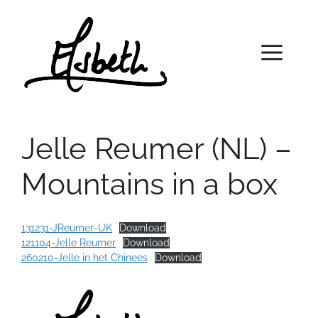
Skip
to
content
Menu
Jelle Reumer (NL) –
Mountains in a box
131231-JReumer-UK
Download
121104-Jelle Reumer
Download
260210-Jelle in het Chinees
Download